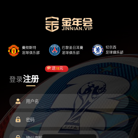
送
18
元
注册
登录