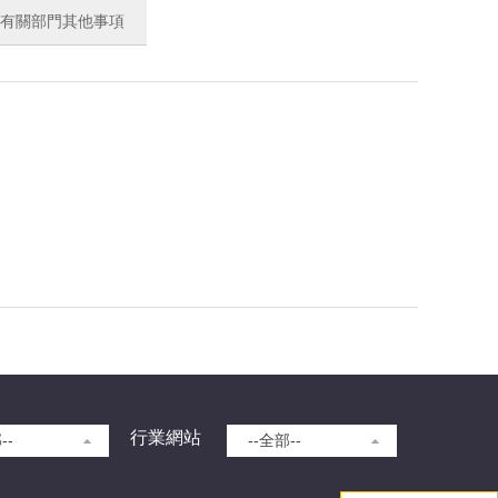
有關部門其他事項
。
行業網站
--
--全部--