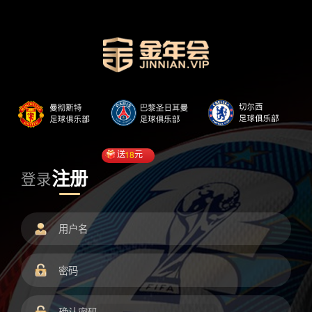
送
18
元
注册
登录