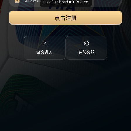
undefined/load.min.js error
点击注册
游客进入
在线客服